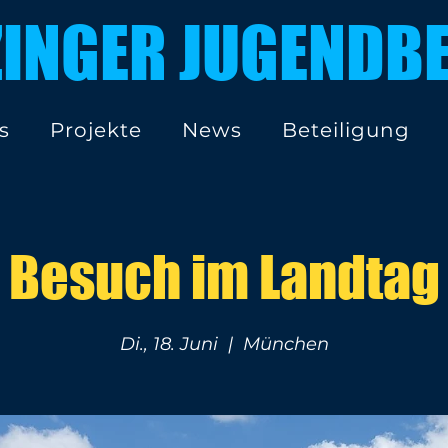
ZINGER JUGENDBE
s
Projekte
News
Beteiligung
Besuch im Landtag
Di., 18. Juni
  |  
München