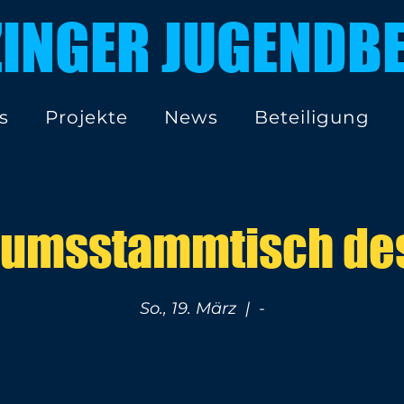
ZINGER JUGENDBE
s
Projekte
News
Beteiligung
äumsstammtisch de
So., 19. März
  |  
-