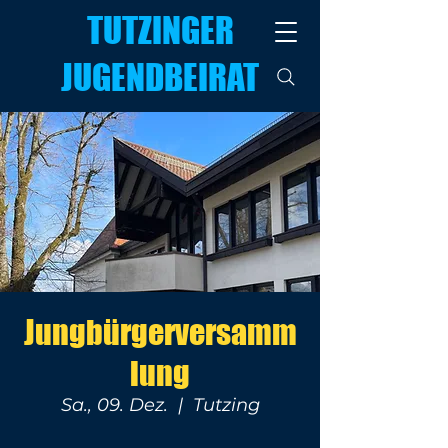
TUTZINGER
JUGENDBEIRAT
Jungbürgerversamm
lung
Sa., 09. Dez.
  |  
Tutzing