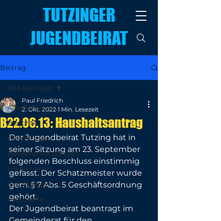
TUTZINGER
JUGENDBEIRAT
Beitrag
Alle Beiträge
Paul Friedrich
Alle Beiträge
2. Okt. 2022
1 Min. Lesezeit
B22.06.13: Haushaltsantrag
Berichte
Der Jugendbeirat Tutzing hat in 
Beschlüsse
seiner Sitzung am 23. September 
Bekanntmachungen
folgenden Beschluss einstimmig 
Förderverein
gefasst. Der Schatzmeister wurde 
Einladungen
gem. § 7 Abs. 5 Geschäftsordnung 
gehört. 
Protokolle
Der Jugendbeirat beantragt im 
Gemeinderat für den 