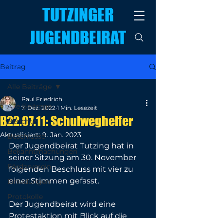
TUTZINGER
JUGENDBEIRAT
Beitrag
Alle Beiträge
Paul Friedrich
Alle Beiträge
7. Dez. 2022
1 Min. Lesezeit
B22.07.11: Schulweghelfer
Berichte
Aktualisiert:
9. Jan. 2023
Beschlüsse
Der Jugendbeirat Tutzing hat in 
Bekanntmachungen
seiner Sitzung am 30. November 
Förderverein
folgenden Beschluss mit vier zu 
einer Stimmen gefasst. 
Einladungen
Protokolle
Der Jugendbeirat wird eine 
Protestaktion mit Blick auf die 