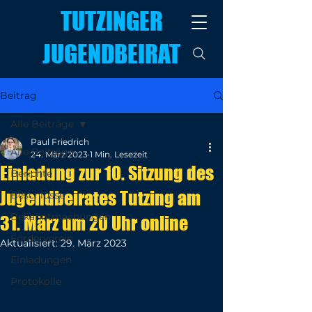
TUTZINGER
JUGENDBEIRAT
Beitrag
Alle Beiträge
Paul Friedrich
Alle Beiträge
24. März 2023
1 Min. Lesezeit
Einladung zur 10. Sitzung des
Berichte
Jugendbeirates Tutzing am
Beschlüsse
Bekanntmachungen
31. März um 20 Uhr online
Förderverein
Aktualisiert:
29. März 2023
Einladungen
Protokolle