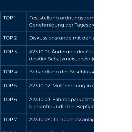
TOP 1
Feststellung ordnungsgemäßer Ladung, Fest
Genehmigung der Tagesordnung 
TOP 2
Diskussionsrunde mit den anwesenden Ju
TOP 3
A23.10.01: Änderung der Geschäftsordnung
des/der Schatzmeisters/in (ehemals A23.09.0
TOP 4
Behandlung der Beschlussempfehlungen de
TOP 5
A23.10.02: Mülltrennung in den Parks 
TOP 6
A23.10.03: Fahrradparkplätze unter Solardä
bienenfreundlicher Bepflanzung 
TOP 7
A23.10.04: Tempomessanlagen verfestigen 