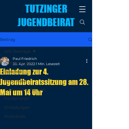
TUTZINGER
JUGENDBEIRAT
Beitrag
Alle Beiträge
Paul Friedrich
Alle Beiträge
30. Apr. 2022
1 Min. Lesezeit
Einladung zur 4.
Berichte
Jugendbeiratssitzung am 28.
Beschlüsse
Bekanntmachungen
Mai um 14 Uhr
Förderverein
Einladungen
Protokolle