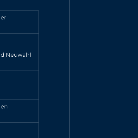
er 
nd Neuwahl 
hen 