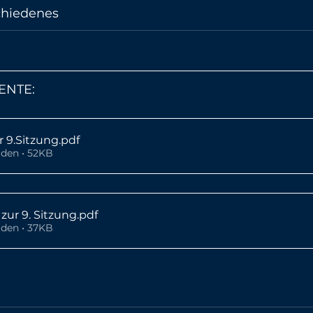
chiedenes
ENTE:
r 9.Sitzung
.pdf
den • 52KB
zur 9. Sitzung
.pdf
den • 37KB