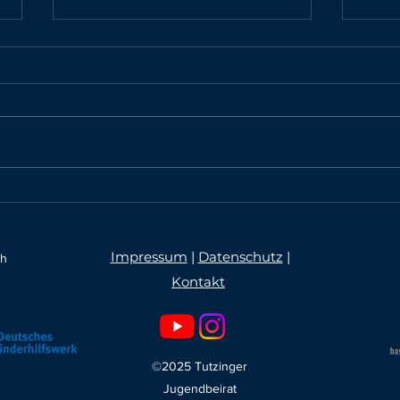
Tutzinger Nachwuchsakademie:
Einla
Kommunalpolitik
Jugen
Juni 
Rath
Impressum
|
Datenschutz
|
ch
Kontakt
©2025 Tutzinger
Jugendbeirat