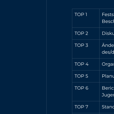
TOP 1
Fest
Besc
TOP 2
Disk
TOP 3
Ände
des/d
TOP 4
Organ
TOP 5
Plan
TOP 6
Beric
Juge
TOP 7
Stan