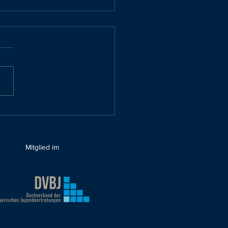
dung zur 4. Sitzung des
dbeirates Tutzing am 23.
2024 um 17 Uhr in der
austenne
Mitglied im