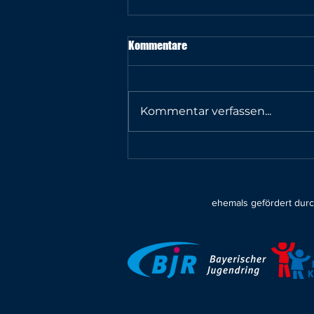
Kommentare
Kommentar verfassen...
Einladung zur 9. Sitzung des
Jugendbeirates Tutzing am 28.
Juli um 18 Uhr in der
Rathaustenne
ehemals gefördert dur