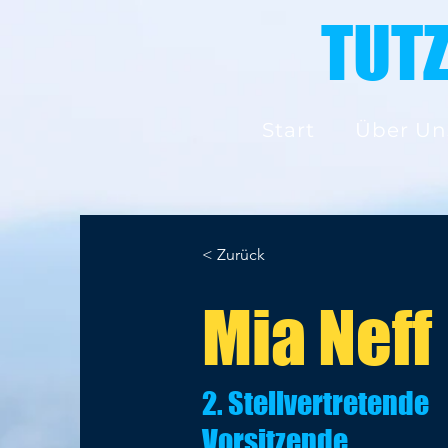
TUT
Start
Über Un
< Zurück
Mia Neff
2. Stellvertretende
Vorsitzende,