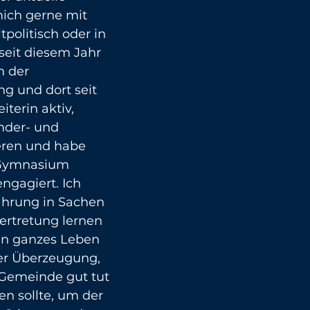
ich gerne mit 
politisch oder in 
seit diesem Jahr 
n der 
g und dort seit 
terin aktiv, 
inder- und 
eren und habe 
 Gymnasium 
ngagiert. Ich 
ahrung in Sachen 
rtretung lernen 
in ganzes Leben 
er Überzeugung, 
 Gemeinde gut tut 
n sollte, um der 