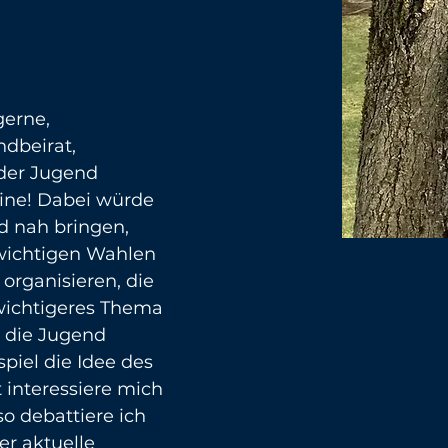
gerne, 
beirat, 
 der Jugend 
ine! Dabei würde 
d nah bringen, 
wichtigen Wahlen 
organisieren, die 
wichtigeres Thema 
 die Jugend 
piel die Idee des 
 interessiere mich 
 so debattiere ich 
er aktuelle 